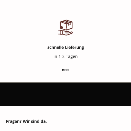
schnelle Lieferung
in 1-2 Tagen
Gehe zu Element 1
Gehe zu Element 2
Gehe zu Element 3
Gehe zu Element 4
Fragen? Wir sind da.