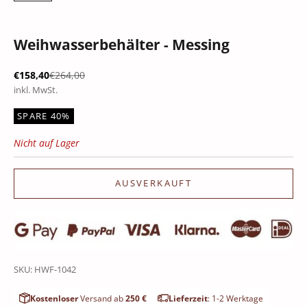
Weihwasserbehälter - Messing
Angebot
Regulärer Preis
€158,40
€264,00
inkl. MwSt.
SPARE 40%
Nicht auf Lager
AUSVERKAUFT
SKU: HWF-1042
Kostenloser
Versand ab
250 €
Lieferzeit
: 1-2 Werktage