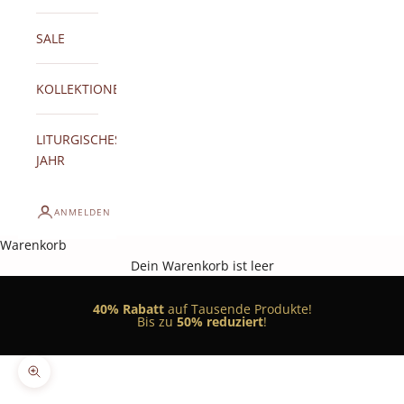
SALE
KOLLEKTIONEN
LITURGISCHES
JAHR
ANMELDEN
Warenkorb
Dein Warenkorb ist leer
40% Rabatt
auf Tausende Produkte!
Bis zu
50% reduziert
!
Bild vergrößern