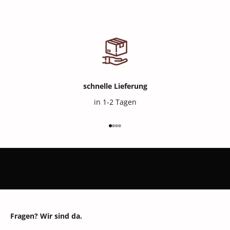
schnelle Lieferung
in 1-2 Tagen
Gehe zu Element 1
Gehe zu Element 2
Gehe zu Element 3
Gehe zu Element 4
Fragen? Wir sind da.