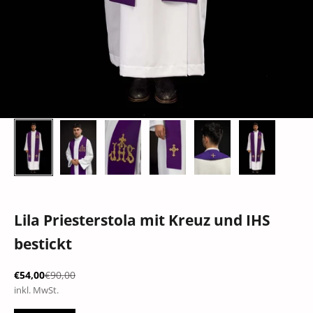
Lila Priesterstola mit Kreuz und IHS
bestickt
Angebot
Regulärer Preis
€54,00
€90,00
inkl. MwSt.