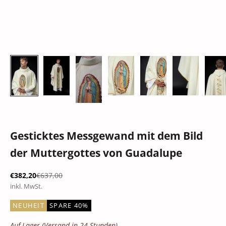
Gesticktes Messgewand mit dem Bild
der Muttergottes von Guadalupe
Angebot
Regulärer Preis
€382,20
€637,00
inkl. MwSt.
NEUHEIT
SPARE 40%
Auf Lager (Versand in 24 Stunden)