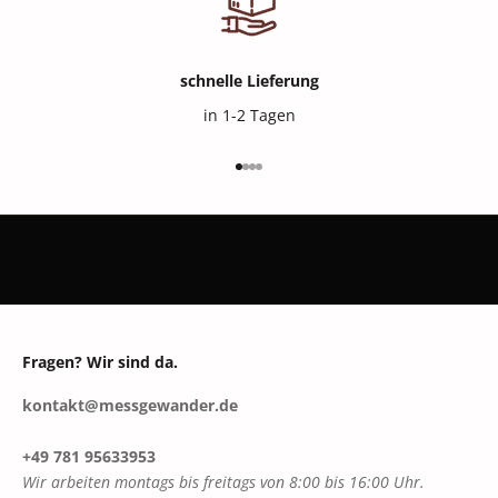
schnelle Lieferung
in 1-2 Tagen
Gehe zu Element 1
Gehe zu Element 2
Gehe zu Element 3
Gehe zu Element 4
Fragen? Wir sind da.
kontakt@messgewander.de
+49 781 95633953
Wir arbeiten montags bis freitags von 8:00 bis 16:00 Uhr.